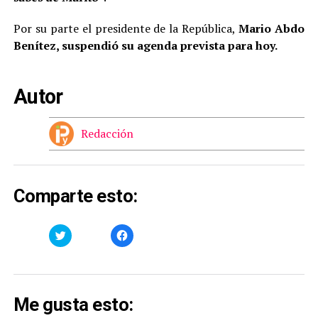
Por su parte el presidente de la República,
Mario Abdo
Benítez, suspendió su agenda prevista para hoy.
Autor
Redacción
Comparte esto:
Haz
Haz
clic
clic
para
para
compartir
compartir
en
en
Twitter
Facebook
(Se
(Se
abre
abre
Me gusta esto:
en
en
una
una