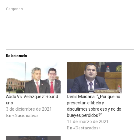
ventana
ventana
nueva)
nueva)
Cargando...
Relacionado
Abdo Vs. Velázquez: Round
Derlis Maidana: “¿Por qué no
uno
presentan el libelo y
3 de diciembre de 2021
discutimos sobre eso y no de
En «Nacionales»
bueyes perdidos?”
11 de marzo de 2021
En «Destacados»