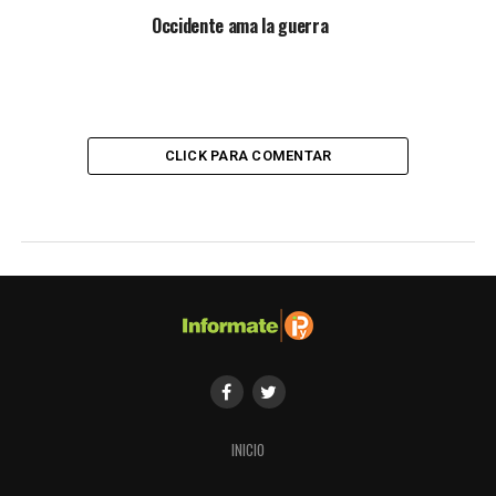
Occidente ama la guerra
CLICK PARA COMENTAR
ANALISIS
Sobre el socialismo y otras
anécdotas de pandilleros
Publicado
hace 4 años
en
24 de septiembre de 2022
Por
Hugo Marcelo Balderrama