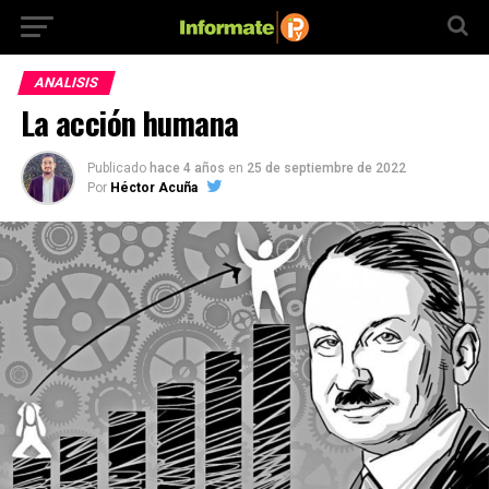
ANALISIS
La acción humana
Publicado
hace 4 años
en
25 de septiembre de 2022
Por
Héctor Acuña