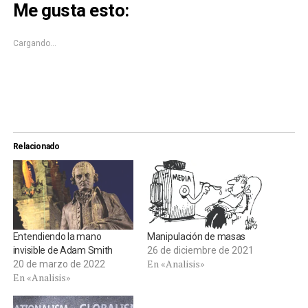
Me gusta esto:
en
en
una
una
ventana
ventana
nueva)
nueva)
Cargando...
Relacionado
Entendiendo la mano
Manipulación de masas
invisible de Adam Smith
26 de diciembre de 2021
En «Analisis»
20 de marzo de 2022
En «Analisis»