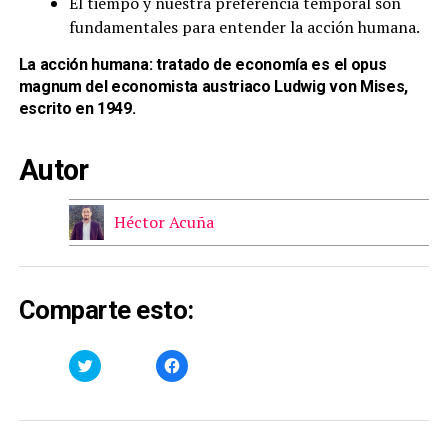
El tiempo y nuestra preferencia temporal son
fundamentales para entender la acción humana.
La acción humana: tratado de economía es el opus
magnum del economista austriaco Ludwig von Mises,
escrito en 1949.
Autor
Héctor Acuña
Comparte esto:
Haz
Haz
clic
clic
para
para
compartir
compartir
en
en
Twitter
Facebook
(Se
(Se
abre
abre