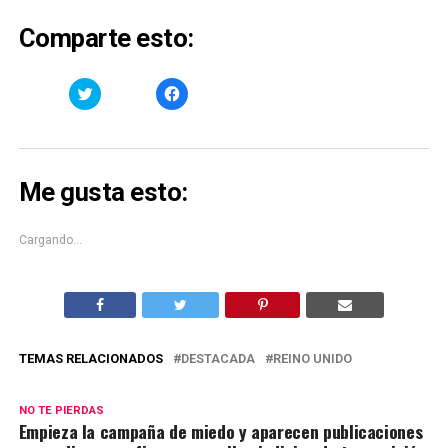
Comparte esto:
Haz
Haz
clic
clic
para
para
compartir
compartir
en
en
Twitter
Facebook
(Se
(Se
abre
abre
Me gusta esto:
en
en
una
una
ventana
ventana
nueva)
nueva)
Cargando...
TEMAS RELACIONADOS
DESTACADA
REINO UNIDO
NO TE PIERDAS
Empieza la campaña de miedo y aparecen publicaciones