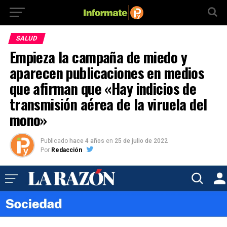
SALUD
Empieza la campaña de miedo y
aparecen publicaciones en medios
que afirman que «Hay indicios de
transmisión aérea de la viruela del
mono»
Publicado
hace 4 años
en
25 de julio de 2022
Por
Redacción