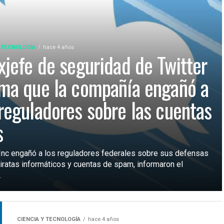
Y TECNOLOGÍA
hace 4 años
exjefe de seguridad de Twitter
rma que la compañía engañó a
 reguladores sobre las cuentas
s
 Inc engañó a los reguladores federales sobre sus defensas
piratas informáticos y cuentas de spam, informaron el
.
CIENCIA Y TECNOLOGÍA
hace 4 años