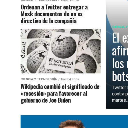
Ordenan a Twitter entregar a
Musk documentos de un ex
directivo de la compañía
CIENCIA 
El 
afi
los
bot
CIENCIA Y TECNOLOGÍA
hace 4 años
Wikipedia cambió el significado de
Twitter
«recesión» para favorecer al
contra 
gobierno de Joe Biden
martes..