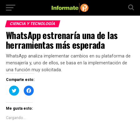
CIENCIA Y TECNOLOGÍA
WhatsApp estrenaría una de las
herramientas más esperada
WhatsApp analiza implementar cambios en su plataforma de
mensajería y, uno de ellos, se basa en la implementación de
una función muy solicitada.
Comparte esto:
Haz
Haz
clic
clic
para
para
compartir
compartir
en
en
Twitter
Facebook
Me gusta esto:
(Se
(Se
abre
abre
Cargando...
en
en
una
una
ventana
ventana
nueva)
nueva)