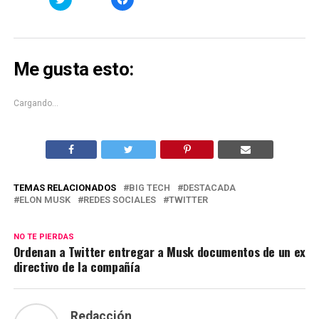
clic
clic
para
para
compartir
compartir
en
en
Twitter
Facebook
(Se
(Se
abre
abre
Me gusta esto:
en
en
una
una
ventana
ventana
nueva)
nueva)
Cargando...
TEMAS RELACIONADOS
BIG TECH
DESTACADA
ELON MUSK
REDES SOCIALES
TWITTER
NO TE PIERDAS
Ordenan a Twitter entregar a Musk documentos de un ex
directivo de la compañía
Redacción