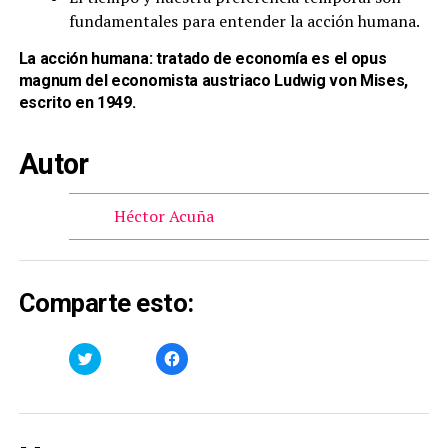
fundamentales para entender la acción humana.
La acción humana: tratado de economía es el opus
magnum del economista austriaco Ludwig von Mises,
escrito en 1949.
Autor
Héctor Acuña
Comparte esto:
Haz
Haz
clic
clic
para
para
compartir
compartir
en
en
Twitter
Facebook
(Se
(Se
abre
abre