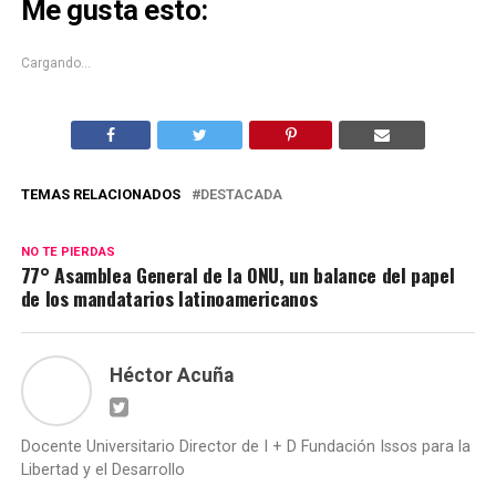
Me gusta esto:
en
en
una
una
ventana
ventana
nueva)
nueva)
Cargando...
TEMAS RELACIONADOS
DESTACADA
NO TE PIERDAS
77° Asamblea General de la ONU, un balance del papel
de los mandatarios latinoamericanos
Héctor Acuña
Docente Universitario Director de I + D Fundación Issos para la
Libertad y el Desarrollo