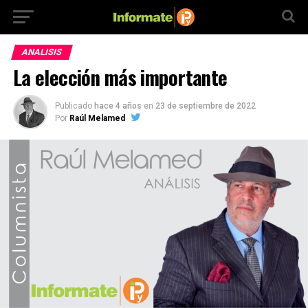
ANALISIS
La elección más importante
Publicado
hace 4 años
en
23 de septiembre de 2022
Por
Raúl Melamed