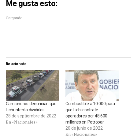
Me gusta esto:
en
en
una
una
ventana
ventana
nueva)
nueva)
Cargando...
Relacionado
Camioneros denuncian que
Combustible a 10.000 para
Lichi intenta dividirlos
que Lichi contrate
28 de septiembre de 2022
operadores por 48.600
En «Nacionales»
millones en Petropar
20 de junio de 2022
En «Nacionales»