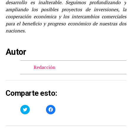
desarrollo es inalterable. Seguimos profundizando y
ampliando los posibles proyectos de inversiones, la
cooperación económica y los intercambios comerciales
para el beneficio y progreso económico de nuestras dos
naciones.
Autor
Redacción
Comparte esto:
Haz
Haz
clic
clic
para
para
compartir
compartir
en
en
Twitter
Facebook
(Se
(Se