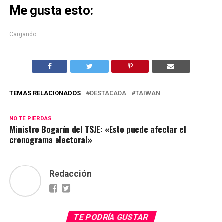
abre
abre
Me gusta esto:
en
en
una
una
ventana
ventana
nueva)
nueva)
Cargando...
TEMAS RELACIONADOS
DESTACADA
TAIWAN
NO TE PIERDAS
Ministro Bogarín del TSJE: «Esto puede afectar el
cronograma electoral»
Redacción
TE PODRÍA GUSTAR