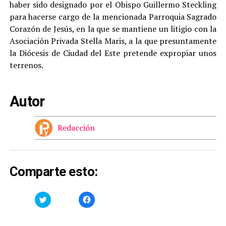
haber sido designado por el Obispo Guillermo Steckling
para hacerse cargo de la mencionada Parroquia Sagrado
Corazón de Jesús, en la que se mantiene un litigio con la
Asociación Privada Stella Maris, a la que presuntamente
la Diócesis de Ciudad del Este pretende expropiar unos
terrenos.
Autor
Redacción
Comparte esto:
Haz
Haz
clic
clic
para
para
compartir
compartir
en
en