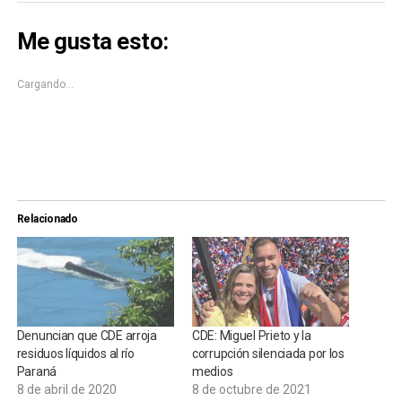
Twitter
Facebook
(Se
(Se
abre
abre
Me gusta esto:
en
en
una
una
ventana
ventana
nueva)
nueva)
Cargando...
Relacionado
Denuncian que CDE arroja
CDE: Miguel Prieto y la
residuos líquidos al río
corrupción silenciada por los
Paraná
medios
8 de abril de 2020
8 de octubre de 2021