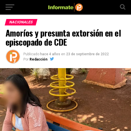
NACIONALES
Amoríos y presunta extorsión en el
episcopado de CDE
Publicado
hace 4 años
en
23 de septiembre de 2022
Por
Redacción