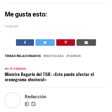
en
en
Twitter
Facebook
(Se
(Se
abre
abre
Me gusta esto:
en
en
una
una
ventana
ventana
nueva)
nueva)
Cargando...
TEMAS RELACIONADOS
DESTACADA
TAIWAN
NO TE PIERDAS
Ministro Bogarín del TSJE: «Esto puede afectar el
cronograma electoral»
Redacción