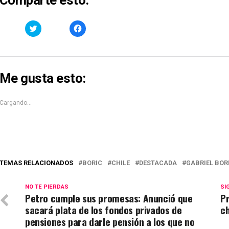
Haz
Haz
clic
clic
para
para
compartir
compartir
en
en
Twitter
Facebook
(Se
(Se
abre
abre
Me gusta esto:
en
en
una
una
ventana
ventana
nueva)
nueva)
Cargando...
TEMAS RELACIONADOS
BORIC
CHILE
DESTACADA
GABRIEL BOR
NO TE PIERDAS
SI
Petro cumple sus promesas: Anunció que
Pr
sacará plata de los fondos privados de
ch
pensiones para darle pensión a los que no