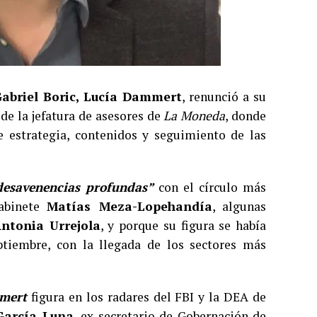
abriel Boric, Lucía Dammert
, renunció a su
 de la jefatura de asesores de
La Moneda
, donde
e estrategia, contenidos y seguimiento de las
desavenencias profundas”
con el círculo más
gabinete
Matías Meza-Lopehandía
, algunas
ntonia Urrejola
, y porque su figura se había
tiembre, con la llegada de los sectores más
mert
figura en los radares del FBI y la DEA de
García Luna
, ex secretario de Gobernación de