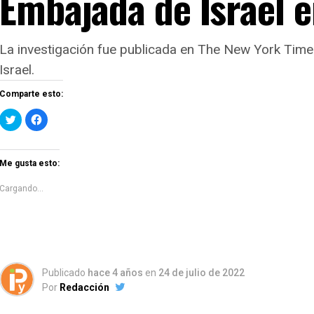
Embajada de Israel 
La investigación fue publicada en The New York Times
Israel.
Comparte esto:
Haz
Haz
clic
clic
para
para
compartir
compartir
en
en
Twitter
Facebook
Me gusta esto:
(Se
(Se
abre
abre
en
en
Cargando...
una
una
ventana
ventana
nueva)
nueva)
Publicado
hace 4 años
en
24 de julio de 2022
Por
Redacción