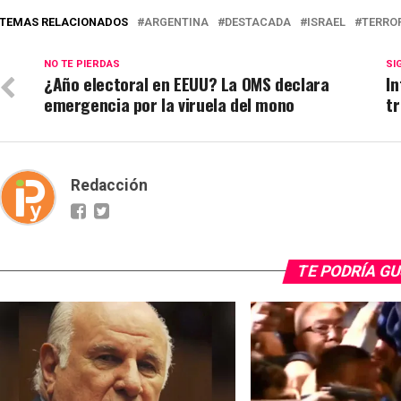
TEMAS RELACIONADOS
ARGENTINA
DESTACADA
ISRAEL
TERRO
NO TE PIERDAS
SI
¿Año electoral en EEUU? La OMS declara
In
emergencia por la viruela del mono
t
Redacción
TE PODRÍA G