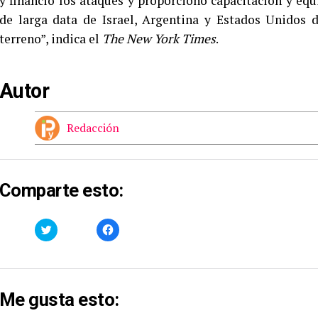
y financió los ataques y proporcionó capacitación y equ
de larga data de Israel, Argentina y Estados Unidos 
terreno”, indica el
The New York Times
.
Autor
Redacción
Comparte esto:
Haz
Haz
clic
clic
para
para
compartir
compartir
en
en
Twitter
Facebook
(Se
(Se
abre
abre
Me gusta esto:
en
en
una
una
ventana
ventana