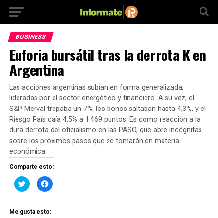
BUSINESS
Euforia bursátil tras la derrota K en
Argentina
Las acciones argentinas subían en forma generalizada,
lideradas por el sector energético y financiero. A su vez, el
S&P Merval trepaba un 7%; los bonos saltaban hasta 4,3%, y el
Riesgo País caía 4,5% a 1.469 puntos. Es como reacción a la
dura derrota del oficialismo en las PASO, que abre incógnitas
sobre los próximos pasos que se tomarán en materia
económica.
Comparte esto:
Haz
Haz
clic
clic
para
para
compartir
compartir
en
en
Twitter
Facebook
Me gusta esto:
(Se
(Se