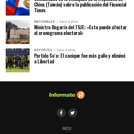
China (Taiwán) sobre la publicación del Financial
Times
NACIONALES
hace 4 años
Ministro Bogarín del TSJE: «Esto puede afectar
el cronograma electoral»
DEPORTES
hace 4 años
Partido So´o: El cacique fue más gallo y eliminó
a Libertad
INICIO