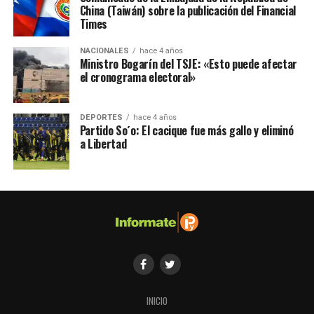
China (Taiwán) sobre la publicación del Financial
Times
NACIONALES
hace 4 años
Ministro Bogarín del TSJE: «Esto puede afectar
el cronograma electoral»
DEPORTES
hace 4 años
Partido So´o: El cacique fue más gallo y eliminó
a Libertad
INICIO