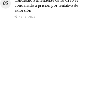
Candidato a intendente de Yo Creo es
condenado a prisión por tentativa de
extorsión
497 SHARES