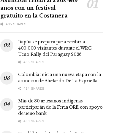
Asunción celebrará sus 489
años con un festival
gratuito en la Costanera
485 SHARES
Itapúa se prepara para recibir a
400.000 visitantes durante el WRC
Ueno Rally del Paraguay 2026
485 SHARES
Colombia inicia una nueva etapa con la
asunción de Abelardo De La Espriella
484 SHARES
Más de 30 artesanos indígenas
participarán de la Feria ORE con apoyo
de ueno bank
483 SHARES