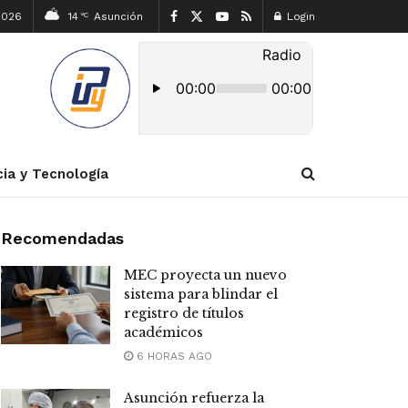
2026
14
Asunción
Login
°C
cia y Tecnología
Recomendadas
MEC proyecta un nuevo
sistema para blindar el
registro de títulos
académicos
6 HORAS AGO
Asunción refuerza la