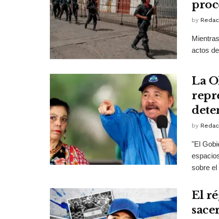
proc
by
Redac
Mientras
actos de
La O
repr
dete
by
Redac
"El Gobi
espacios
sobre el 
El r
sacer