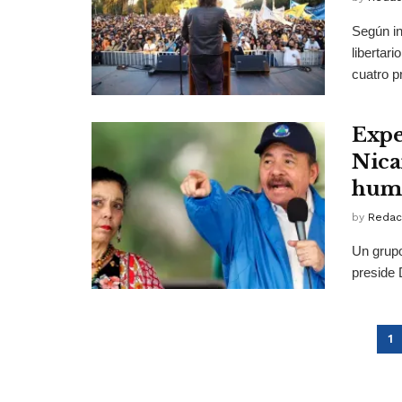
Según in
libertar
cuatro pr
Expe
Nica
hum
by
Redac
Un grup
preside 
1