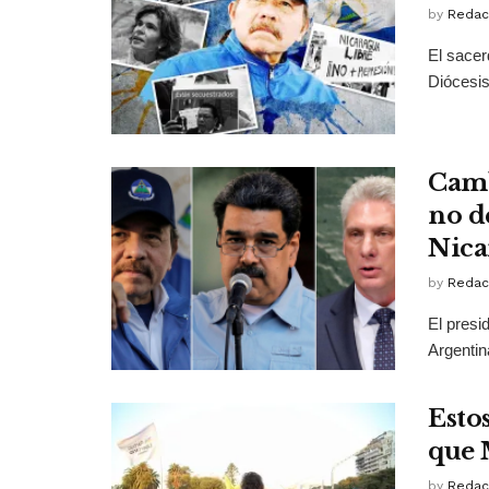
by
Redac
El sacer
Diócesis
Camb
no d
Nica
by
Redac
El presi
Argentin
Estos
que 
by
Redac