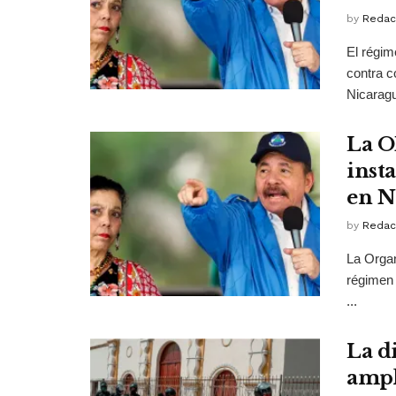
by
Redac
El régim
contra c
Nicaragu
La O
inst
en N
by
Redac
La Organ
régimen 
...
La d
ampl