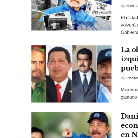
by
NicoC
El dicta
volverá 
Gobierno
La o
izqu
pueb
by
Redac
Mientras
gastado d
Dani
econ
en N