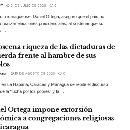
PT
21 DE JULIO DE 2026
0
dor nicaragüense, Daniel Ortega, aseguró que el país no
a realizar elecciones presidenciales, al sostener que su
 ...
bscena riqueza de las dictaduras de
ierda frente al hambre de sus
los
ción
15 DE AGOSTO DE 2025
0
 en La Habana, Caracas y Managua se repite el discurso
e la “lucha por los pobres” y la ...
el Ortega impone extorsión
ómica a congregaciones religiosas
icaragua