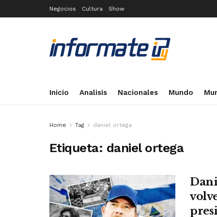
Negocios
Cultura
Show
Inicio
Analisis
Nacionales
Mundo
Mun
Home
Tag
daniel ortega
Etiqueta:
daniel ortega
Dani
volv
pres