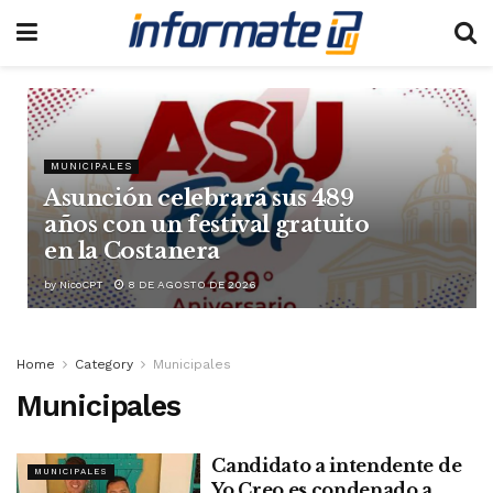
MUNICIPALES
Asunción celebrará sus 489
años con un festival gratuito
en la Costanera
by
NicoCPT
8 DE AGOSTO DE 2026
Home
Category
Municipales
Municipales
Candidato a intendente de
MUNICIPALES
Yo Creo es condenado a