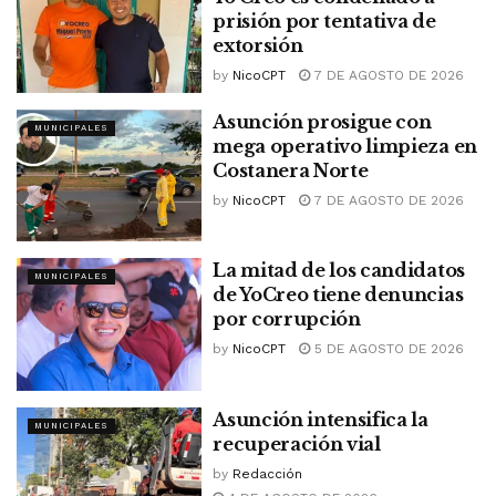
prisión por tentativa de
extorsión
by
NicoCPT
7 DE AGOSTO DE 2026
Asunción prosigue con
MUNICIPALES
mega operativo limpieza en
Costanera Norte
by
NicoCPT
7 DE AGOSTO DE 2026
La mitad de los candidatos
MUNICIPALES
de YoCreo tiene denuncias
por corrupción
by
NicoCPT
5 DE AGOSTO DE 2026
Asunción intensifica la
MUNICIPALES
recuperación vial
by
Redacción