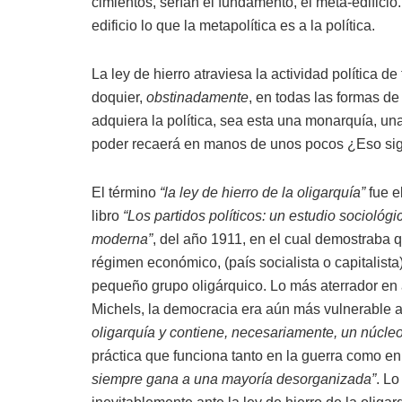
cimientos, serían el fundamento, el meta-edificio
edificio lo que la metapolítica es a la política.
La ley de hierro atraviesa la actividad política 
doquier,
obstinadamente
, en todas las formas d
adquiera la política, sea esta una monarquía, un
poder recaerá en manos de unos pocos ¿Eso signi
El término
“la ley de hierro de la oligarquía”
fue e
libro
“Los partidos políticos: un estudio sociológ
moderna”
, del año 1911, en el cual demostraba qu
régimen económico, (país socialista o capitalista
pequeño grupo oligárquico. Lo más aterrador en
Michels, la democracia era aún más vulnerable a l
oligarquía y contiene, necesariamente, un núcleo
práctica que funciona tanto en la guerra como en 
siempre gana a una mayoría desorganizada”
. Lo