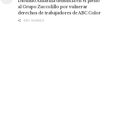
Dionisio Amarilla denuncia en el pleno
al Grupo Zuccolillo por vulnerar
derechos de trabajadores de ABC Color
490 SHARES