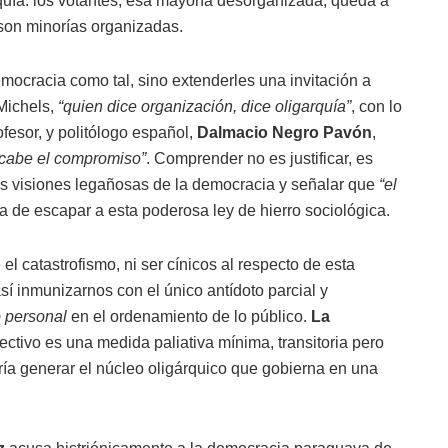
arquía: los votantes, esa mayoría desorganizada, queda a
e son minorías organizadas.
emocracia como tal, sino extenderles una invitación a
Michels,
“quien dice organización, dice oligarquía”
, con lo
fesor, y politólogo español,
Dalmacio Negro Pavón
,
o cabe el compromiso”
. Comprender no es justificar, es
ras visiones legañosas de la democracia y señalar que
“el
a de escapar a esta poderosa ley de hierro sociológica.
l catastrofismo, ni ser cínicos al respecto de esta
sí inmunizarnos con el único antídoto parcial y
 personal
en el ordenamiento de lo público.
La
lectivo es una medida paliativa mínima, transitoria pero
ría generar el núcleo oligárquico que gobierna en una