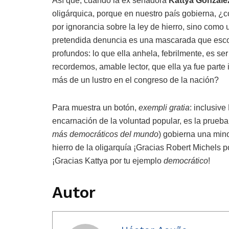
Así que, cuando la ex senadora
Kattya Gonzále
oligárquica, porque en nuestro país gobierna, ¿
por ignorancia sobre la ley de hierro, sino como
pretendida denuncia es una mascarada que esc
profundos: lo que ella anhela, febrilmente, es se
recordemos, amable lector, que ella ya fue parte
más de un lustro en el congreso de la nación?
Para muestra un botón,
exempli gratia
: inclusiv
encarnación de la voluntad popular, es la prueba 
más democráticos del mundo
) gobierna una mino
hierro de la oligarquía ¡Gracias Robert Michels p
¡Gracias Kattya por tu ejemplo
democrático
!
Autor