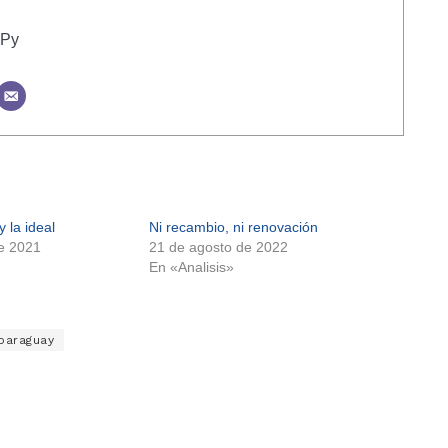
ePy
y la ideal
Ni recambio, ni renovación
e 2021
21 de agosto de 2022
En «Analisis»
 paraguay