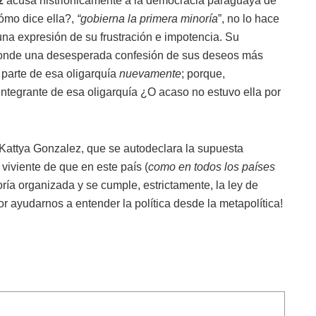
z
acusa histriónicamente a la democracia paraguaya de
cómo dice ella?,
“gobierna la primera minoría
”, no lo hace
 una expresión de su frustración e impotencia. Su
onde una desesperada confesión de sus deseos más
r parte de esa oligarquía
nuevamente
; porque,
 integrante de esa oligarquía ¿O acaso no estuvo ella por
e Kattya Gonzalez, que se autodeclara la supuesta
viviente de que en este país (
como en todos los países
ría organizada y se cumple, estrictamente, la ley de
or ayudarnos a entender la política desde la metapolítica!