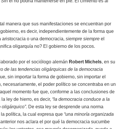
. Sin él no podría mantenerse en pie. El cimiento es al
de tal manera que sus manifestaciones se encuentran por
e gobierno, es decir, independientemente de la forma que
a aristocracia o una democracia,
siempre siempre
el
fica oligarquía no? El gobierno de los pocos.
laborado por el sociólogo alemán
Robert Michels
, en su
ico de las tendencias oligárquicas de la democracia
e, sin importar la forma de gobierno, sin importar el
), necesariamente, el poder político se concentraba en un
 aquel momento fue que, conforme a las conclusiones de
a ley de hierro, es decir,
“la democracia conduce a la
 oligárquico”.
De esta ley se desprende una norma
la política, la cual expresa que
“una minoría organizada
 anterior nos aclara el por qué la democracia sucumbe