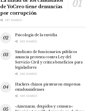
La mitad de los candidatos
de YoCreo tiene denuncias
por corrupción
487 SHARES
Psicología de la envidia
569 SHARES
Sindicato de funcionarios públicos
anuncia protesta contra Ley del
Servicio Civil y critica beneficios para
legisladores
496 SHARES
Hackers chinos piratearon empresas
estadounidenses
498 SHARES
«Amenazas, despidos y censura»: