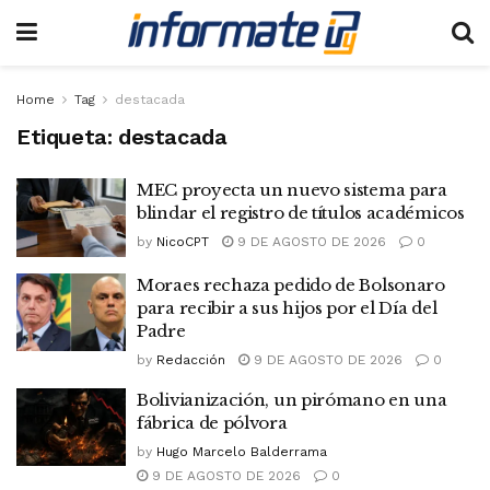
Home
Tag
destacada
Etiqueta:
destacada
MEC proyecta un nuevo sistema para
blindar el registro de títulos académicos
by
NicoCPT
9 DE AGOSTO DE 2026
0
Moraes rechaza pedido de Bolsonaro
para recibir a sus hijos por el Día del
Padre
by
Redacción
9 DE AGOSTO DE 2026
0
Bolivianización, un pirómano en una
fábrica de pólvora
by
Hugo Marcelo Balderrama
9 DE AGOSTO DE 2026
0