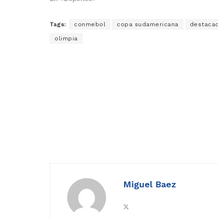
Tags:
conmebol
copa sudamericana
destaca
olimpia
Miguel Baez