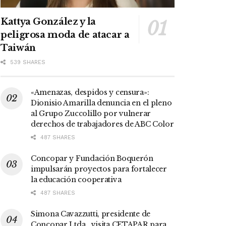
Kattya González y la
peligrosa moda de atacar a
Taiwán
539 SHARES
«Amenazas, despidos y censura»:
Dionisio Amarilla denuncia en el pleno
al Grupo Zuccolillo por vulnerar
derechos de trabajadores de ABC Color
487 SHARES
Concopar y Fundación Boquerón
impulsarán proyectos para fortalecer
la educación cooperativa
487 SHARES
Simona Cavazzutti, presidente de
Concopar Ltda., visita CETAPAR para