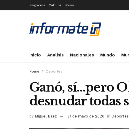
Negocios
Cultura
Show
Inicio
Analisis
Nacionales
Mundo
Mun
Home
Deportes
Ganó, sí…pero Ol
desnudar todas s
by
Miguel Baez
21 de mayo de 2026
in
Deportes