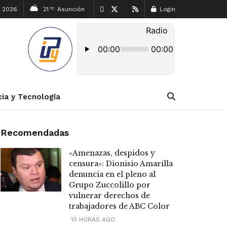
, 2026
21
Asunción
Login
°C
cia y Tecnología
Recomendadas
«Amenazas, despidos y
censura»: Dionisio Amarilla
denuncia en el pleno al
Grupo Zuccolillo por
vulnerar derechos de
trabajadores de ABC Color
10 HORAS AGO