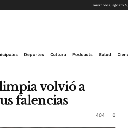
miércoles, agosto 5
icipales
Deportes
Cultura
Podcasts
Salud
Cien
impia volvió a
us falencias
404
0