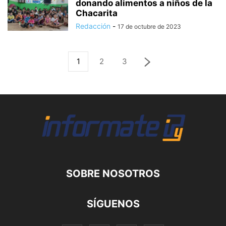
donando alimentos a niños de la
Chacarita
Redacción
-
17 de octubre de 2023
1
2
3
SOBRE NOSOTROS
SÍGUENOS