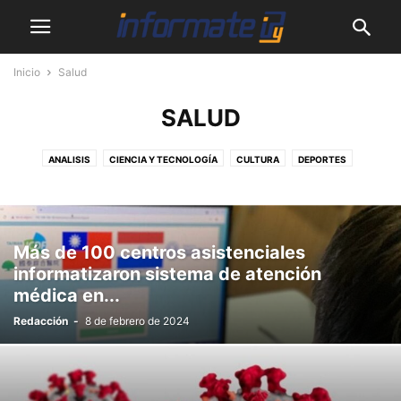
Inicio
Salud
SALUD
ANALISIS
CIENCIA Y TECNOLOGÍA
CULTURA
DEPORTES
DESTACADOS
EMPRENDEDORES
MASCOTAS
MUNDO
MUNICIPALES
NACIONALES
PODCASTS
SALUD
SHOW
SIN CATEGORÍA
VIDEOS
Más de 100 centros asistenciales
informatizaron sistema de atención
médica en...
Redacción
-
8 de febrero de 2024