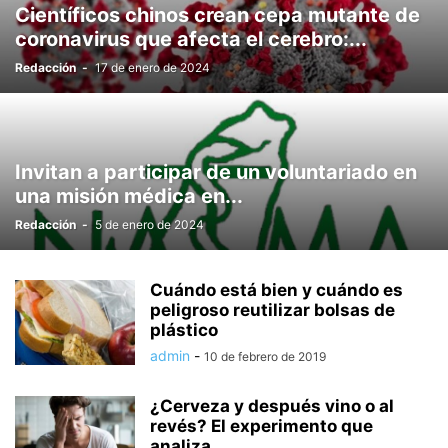
Científicos chinos crean cepa mutante de
coronavirus que afecta el cerebro:...
Redacción
-
17 de enero de 2024
Invitan a participar de un voluntariado en
una misión médica en...
Redacción
-
5 de enero de 2024
Cuándo está bien y cuándo es
peligroso reutilizar bolsas de
plástico
admin
-
10 de febrero de 2019
¿Cerveza y después vino o al
revés? El experimento que
analiza...