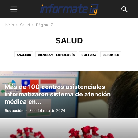
Inicio
Salud
Página 17
SALUD
ANALISIS
CIENCIA Y TECNOLOGÍA
CULTURA
DEPORTES
DESTACADOS
EMPRENDEDORES
MASCOTAS
MUNDO
MUNICIPALES
NACIONALES
PODCASTS
SALUD
SHOW
SIN CATEGORÍA
VIDEOS
Más de 100 centros asistenciales
informatizaron sistema de atención
médica en...
Redacción
-
8 de febrero de 2024