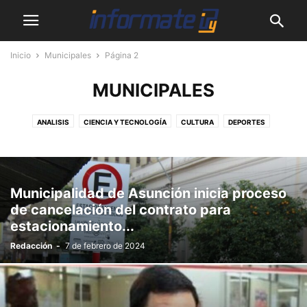
Inicio
Municipales
Página 2
MUNICIPALES
ANALISIS
CIENCIA Y TECNOLOGÍA
CULTURA
DEPORTES
DESTACADOS
EMPRENDEDORES
MASCOTAS
MUNDO
MUNICIPALES
NACIONALES
PODCASTS
SALUD
SHOW
SIN CATEGORÍA
VIDEOS
Municipalidad de Asunción inicia proceso
de cancelación del contrato para
estacionamiento...
Redacción
-
7 de febrero de 2024