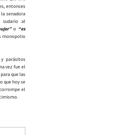
es, entonces
 la senadora
 sudario al
mujer”
o
“es
es monopolio
y parásitos
a vez fue el
 para que las
o que hoy se
 corrompe el
ctimismo.