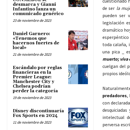
cuestionado h
desmarca y Gianni
de ser
la muj
Infantino lanza un
comunicado genérico
pueden ser 
23 de noviembre de 2023
legislación 
dramático hoy
Daniel Garnero:
esperpéntico
«Tenemos que
hacernos fuertes de
toda calaña, 
local»
una pica _ es
21 de noviembre de 2023
muerto; viva
cuelgan del p
Escándalo por reglas
financieras en la
propios ideól
Premier League:
Manchester City y
Chelsea podrían
Naturalmente,
perder la categoría
predadores
,
19 de noviembre de 2023
con declarada
desquiciadas
Disney discontinuaría
Fox Sports en 2024
intelectual 
11 de noviembre de 2023
perversa escr