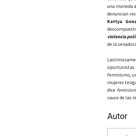
una moneda al
denuncian vio
Kattya Gonz
descompuesto
violencia polí
de la senadora
Lastimosamen
oportunistas 
feminismo, un
mujeres teng
dice
feminis
cauce de las r
Autor