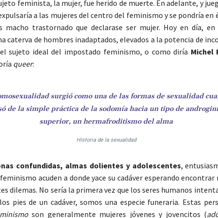
ujeto feminista, la mujer, fue herido de muerte. En adelante, y jue
xpulsaría a las mujeres del centro del feminismo y se pondría en é
 macho trastornado que declarase ser mujer. Hoy en día, en
a caterva de hombres inadaptados, elevados a la potencia de in
 el sujeto ideal del impostado feminismo, o como diría
Michel 
oría
queer
:
omosexualidad surgió como una de las formas de sexualidad cu
só de la simple práctica de la sodomía hacia un tipo de androgin
superior, un hermafroditismo del alma
Historia de la sexualidad
onas confundidas, almas dolientes y adolescentes
, entusias
feminismo acuden a donde yace su cadáver esperando encontrar 
tes dilemas. No sería la primera vez que los seres humanos inten
los pies de un cadáver, somos una especie funeraria. Estas per
eminismo
son generalmente mujeres jóvenes y jovencitos (
ad