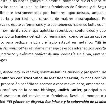
asta la náusea? Significa que desde el momento que el sujeto fe
er
las conquistas de las luchas feministas de Primera y de Seg
vilmente instrumentadas por hombres oportunistas, ampara
espuria, y por toda una caravana de mujeres inescrupulosas. E
 ya no existe el feminismo y lo que tenemos haciendo bulla es un
 movimiento social que aglutina resentidos, confundidos y opo
izando la bandera del extinto feminismo _como se iza un cadáv
to para pellizcar algún privilegio estatal en metálico.
“¡El f
 el feminismo!”
es el infame mensaje de estos advenedizos
oportu
utrefacto y exánime cadáver de una ideología sin alma, envene
ogos.
 donde hay un cadáver, sobrevuelan los cuervos y prosperan las
hombres con trastornos de identidad sexual
, muchos con vel
 propensión pedófila se acercan a este movimiento, amparados e
 y confusas de la oscura ideóloga,
Judith Butler
, principal au
del asesinato del movimiento feminista. Desde el momento 
ibió
“El género en disputa: feminismo y la subversión de la ide