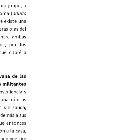
 un grupo, o
soma (
adulto
ue existe una
eras olas del
 entre ambas
os, por los
que citaré a
vana de las
y militantes
nveniencia y
 anacrónicas
 sin salida,
s demás a sus
que entonces
ón a la casa,
ado que tire