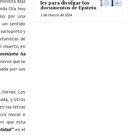
minista deja
ley para divulgar los
documentos de Epstein
unda Ola hoy
1 de marzo de 2024
dos por una
n un sentido
 variopinto y
rtunistas de
er muerto en
eminismo ha
neros
que se
nada por sus
 hienas. Los
ada, y otros
n las letras
tora moral e
en que esta
ntidad”
en el