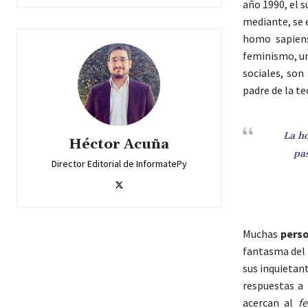
año 1990, el s
mediante, se e
homo sapiens
feminismo, un
sociales, son
padre de la te
La h
Héctor Acuña
pa
Director Editorial de InformatePy
Muchas
pers
fantasma del 
sus inquietan
respuestas a 
acercan al
f