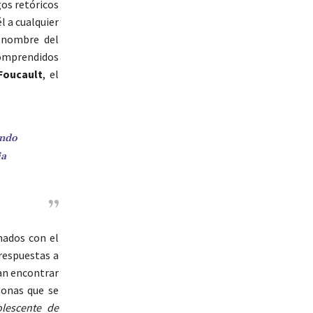
gos retóricos
l a cualquier
 nombre del
comprendidos
Foucault
, el
ando
ia
mados con el
respuestas a
tan encontrar
sonas que se
olescente de