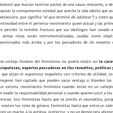
dolecer
) que buscan sentirse partes de una causa relevante, o de
squivar la omnipresente soledad que acecha la vida adulta que a
 adolescere, que significa “el que terminó de adolecer”
) y creen q
ontinuidad entre el perverso movimiento
queer
actual y las prim
in percibir la temible fractura que sus ideólogos han cavado
as almas rotas serán instrumentalizadas, usadas como objet
encionados más arriba y por los pescadores de río revuelto 
le cortejo fúnebre del feminismo no podría existir sin
la cara
crupulosas, expertas pescadoras en ríos revueltos, políticas 
s
que alzan el espantoso esqueleto con criterios de utilidad, co
 mujeres han captado que pueden sacar ventaja si blanden las
un extinto movimiento feminista cuando están en un callejón
n evadir la responsabilidad personal o cuando quieren uncir a lo
rencias. Son feministas hasta que se pincha el neumático, por
 existen los roles de género. Feministas hasta que entra un ladr
ren un macho a la antigua, protector, y no un demócrata afemin