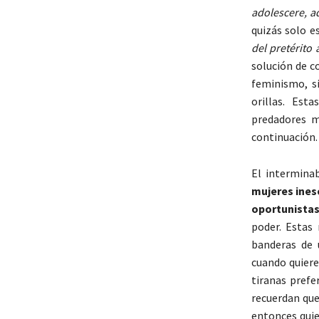
adolescere, a
quizás solo e
del pretérito
solución de c
feminismo, s
orillas. Est
predadores m
continuación.
El interminab
mujeres ines
oportunista
poder. Estas
banderas de 
cuando quiere
tiranas prefe
recuerdan que
entonces quie