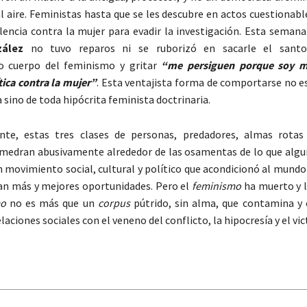
 aire. Feministas hasta que se les descubre en actos cuestionabl
lencia contra la mujer para evadir la investigación. Esta semana
ález
no tuvo reparos ni se ruborizó en sacarle el santo
 cuerpo del feminismo y gritar
“me persiguen porque soy 
tica contra la mujer”
. Esta ventajista forma de comportarse no 
 sino de toda hipócrita feminista doctrinaria.
te, estas tres clases de personas, predadores, almas rotas 
medran abusivamente alrededor de las osamentas de lo que algun
 movimiento social, cultural y político que acondicionó al mundo
an más y mejores oportunidades. Pero el
feminismo
ha muerto y l
mo
no es más que un
corpus
pútrido, sin alma, que contamina y
elaciones sociales con el veneno del conflicto, la hipocresía y el vi