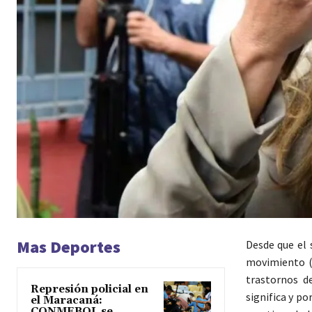
Mas Deportes
Desde que el 
movimiento 
trastornos d
Represión policial en
significa y p
el Maracaná:
CONMEBOL se