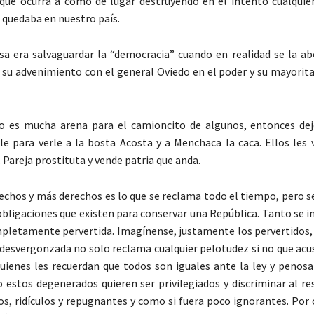
que ocurra a como dé lugar destruyendo en el intento cualquier
 quedaba en nuestro país.
usa era salvaguardar la “democracia” cuando en realidad se la ab
e su advenimiento con el general Oviedo en el poder y su mayorit
to es mucha arena para el camioncito de algunos, entonces dej
le para verle a la bosta Acosta y a Menchaca la caca. Ellos les 
. Pareja prostituta y vende patria que anda.
echos y más derechos es lo que se reclama todo el tiempo, pero s
obligaciones que existen para conservar una República. Tanto se in
pletamente pervertida. Imagínense, justamente los pervertidos,
desvergonzada no solo reclama cualquier pelotudez si no que acus
uienes les recuerdan que todos son iguales ante la ley y penos
 estos degenerados quieren ser privilegiados y discriminar al re
cos, ridículos y repugnantes y como si fuera poco ignorantes. Por 