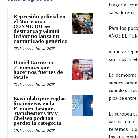
tragarla, co
salvadoreña, 
Represión policial en
el Maracaná:
CONMEBOL se
Para los poco
desmarca y Gianni
AÑOS DE PUÑE
Infantino lanza un
comunicado genérico
23 de noviembre de 2023
Vamos a repas
son muy intele
Daniel Garnero:
«Tenemos que
hacernos fuertes de
La democracia
local»
supuestamente
21 de noviembre de 2023
cuando se reu
picarse entre 
Escándalo por reglas
financieras en la
Premier League:
Manchester City y
La europea ta
Chelsea podrían
varios reino
perder la categoría
tenemos Co
19 de noviembre de 2023
Institucional