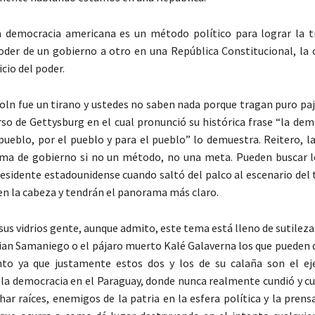
a democracia americana es un método político para lograr la t
poder de un gobierno a otro en una República Constitucional, la 
icio del poder.
ln fue un tirano y ustedes no saben nada porque tragan puro paja
so de Gettysburg en el cual pronunció su histórica frase “la dem
pueblo, por el pueblo y para el pueblo” lo demuestra. Reitero, l
ma de gobierno si no un método, no una meta. Pueden buscar lo
residente estadounidense cuando saltó del palco al escenario del
 en la cabeza y tendrán el panorama más claro.
s vidrios gente, aunque admito, este tema está lleno de sutileza
lian Samaniego o el pájaro muerto Kalé Galaverna los que pueden 
nto ya que justamente estos dos y los de su calaña son el e
 la democracia en el Paraguay, donde nunca realmente cundió y c
har raíces, enemigos de la patria en la esfera política y la prens