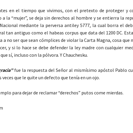
ntes en el tiempo que vivimos, con el pretexto de proteger y 
 a la “mujer”, se deja sin derechos al hombre y se entierra la rep
Nacional mediante la perversa antiley 5777, la cual borra el deb
al tan antiguo como el habeas corpus que data del 1200 DC. Esta
a a no ser que sean cómplices de violar la Carta Magna, cosa que 
cer, y si lo hace se debe defender la ley madre con cualquier me
 que sí, incluso con la pólvora. Y Chauchesku.
racia”
fue la respuesta del Señor al mismísimo apóstol Pablo cu
 veces que le quite un defecto que tenía en un ojo.
emplo para dejar de reclamar “derechos” putos come mierdas.
om