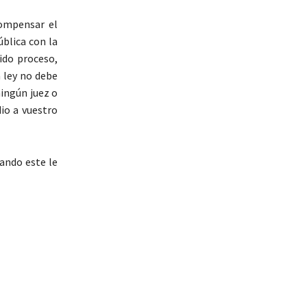
compensar el
ública con la
ido proceso,
 ley no debe
ningún juez o
dio a vuestro
ando este le