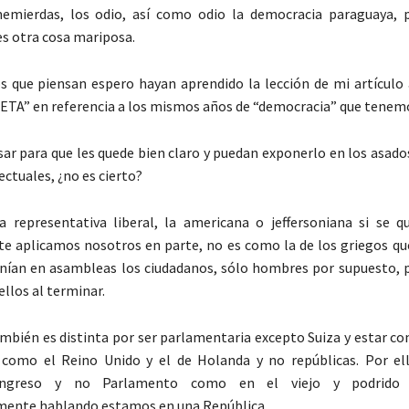
memierdas, los odio, así como odio la democracia paraguaya,
es otra cosa mariposa.
s que piensan espero hayan aprendido la lección de mi artículo 
TA” en referencia a los mismos años de “democracia” que tenem
ar para que les quede bien claro y puedan exponerlo en los asados
ctuales, ¿no es cierto?
 representativa liberal, la americana o jeffersoniana si se qu
 aplicamos nosotros en parte, no es como la de los griegos que
nían en asambleas los ciudadanos, sólo hombres por supuesto, 
ellos al terminar.
mbién es distinta por ser parlamentaria excepto Suiza y estar c
s como el Reino Unido y el de Holanda y no repúblicas. Por el
ngreso y no Parlamento como en el viejo y podrido c
mente hablando estamos en una República.