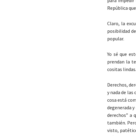
para impedir 
República que
Claro, la exc
posibilidad d
popular.
Yo sé que es
prendan la te
cositas lindas
Derechos, der
y nada de las 
cosa está com
degenerada y 
derechos” a q
también. Pero
visto, patéti