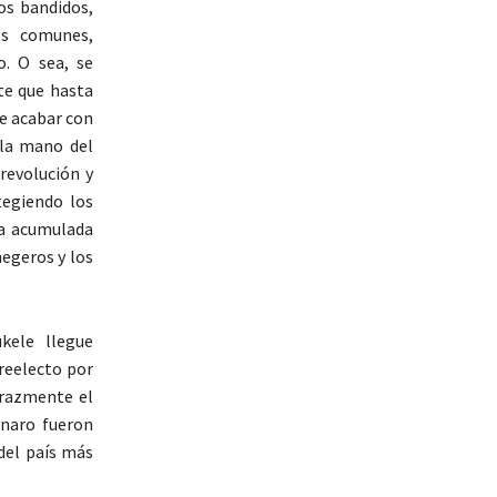
os bandidos,
os comunes,
. O sea, se
te que hasta
ue acabar con
 la mano del
revolución y
tegiendo los
ña acumulada
negeros y los
kele llegue
 reelecto por
erazmente el
onaro fueron
 del país más