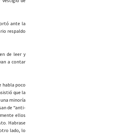
 vestigio de
ortó ante la
ario respaldo
en de leer y
van a contar
e habla poco
sistió que la
 una minoría
an de “anti-
amente ellos
sto. Habrase
otro lado, lo