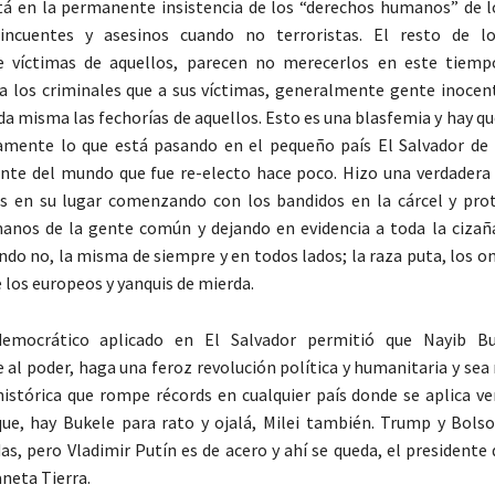
á en la permanente insistencia de los “derechos humanos” de l
lincuentes y asesinos cuando no terroristas. El resto de l
 víctimas de aquellos, parecen no merecerlos en este tiempo
 los criminales que a sus víctimas, generalmente gente inocen
ida misma las fechorías de aquellos. Esto es una blasfemia y hay q
tamente lo que está pasando en el pequeño país El Salvador de
nte del mundo que fue re-electo hace poco. Hizo una verdadera 
as en su lugar comenzando con los bandidos en la cárcel y pro
anos de la gente común y dejando en evidencia a toda la ciza
ando no, la misma de siempre y en todos lados; la raza puta, los o
 los europeos y yanquis de mierda.
emocrático aplicado en El Salvador permitió que Nayib Bu
 al poder, haga una feroz revolución política y humanitaria y sea
istórica que rompe récords en cualquier país donde se aplica v
ue, hay Bukele para rato y ojalá, Milei también. Trump y Bols
das, pero Vladimir Putín es de acero y ahí se queda, el presidente
neta Tierra.