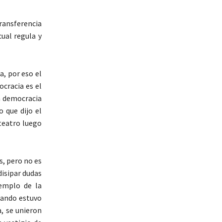
ransferencia
cual regula y
, por eso el
ocracia es el
a democracia
 que dijo el
 teatro luego
s, pero no es
disipar dudas
jemplo de la
uando estuvo
a, se unieron