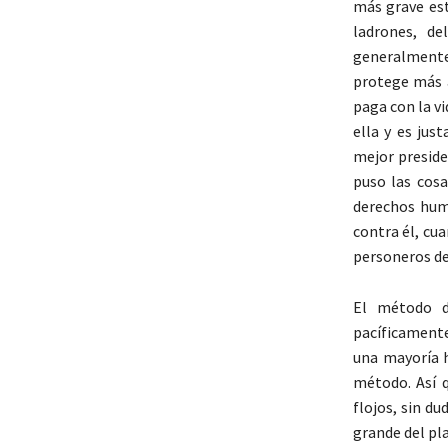
más grave est
ladrones, de
generalmente
protege más a
paga con la v
ella y es jus
mejor preside
puso las cos
derechos hum
contra él, cu
personeros de
El método d
pacíficamente
una mayoría h
método. Así q
flojos, sin du
grande del pla