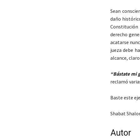
Sean conscie
daño histórico
Constitución 
derecho gener
acatarse nunc
jueza debe ha
alcance, claro
“Bástate mi g
reclamó varias
Baste este ej
Shabat Shal
Autor