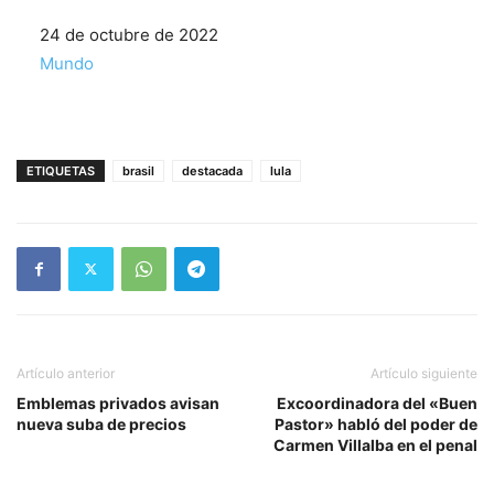
Fecha
24 de octubre de 2022
Respecto a
Mundo
ETIQUETAS
brasil
destacada
lula
Artículo anterior
Artículo siguiente
Emblemas privados avisan
Excoordinadora del «Buen
nueva suba de precios
Pastor» habló del poder de
Carmen Villalba en el penal