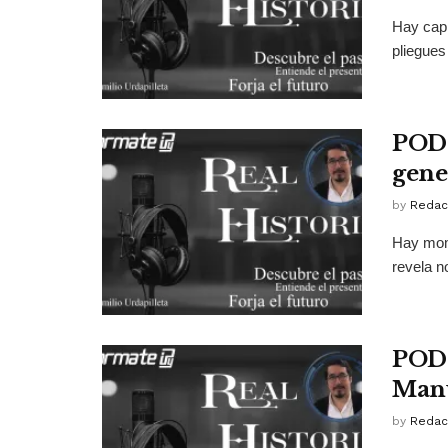
Hay capí
pliegues
PODC
gene
by
Redac
Hay mome
revela no
PODC
Man
by
Redac