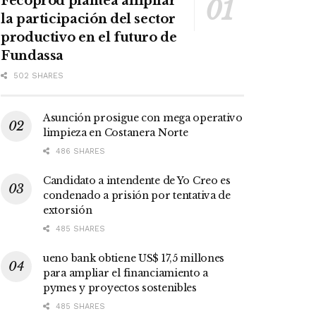
Fecoprod plantea ampliar
la participación del sector
productivo en el futuro de
Fundassa
502 SHARES
Asunción prosigue con mega operativo
limpieza en Costanera Norte
486 SHARES
Candidato a intendente de Yo Creo es
condenado a prisión por tentativa de
extorsión
485 SHARES
ueno bank obtiene US$ 17,5 millones
para ampliar el financiamiento a
pymes y proyectos sostenibles
485 SHARES