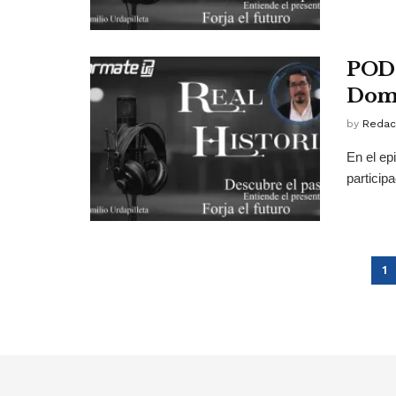
PODC
Dom
by
Redac
En el ep
particip
1