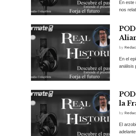
En este 
nos relat
PODC
Alia
by
Redac
En el ep
análisis 
PODC
la F
by
Redac
El arzob
adelante