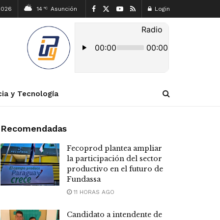
2026
14
Asunción
Login
°C
cia y Tecnología
Recomendadas
Fecoprod plantea ampliar
la participación del sector
productivo en el futuro de
Fundassa
11 HORAS AGO
Candidato a intendente de