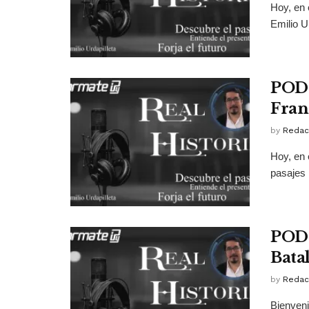
Hoy, en 
Emilio U
PODC
Fran
by
Redac
Hoy, en 
pasajes 
PODC
Bata
by
Redac
Bienveni