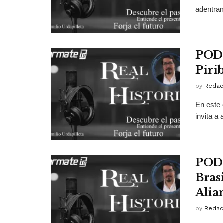
adentram
PODC
Piri
by
Redac
En este 
invita a
PODC
Bras
Alia
by
Redac