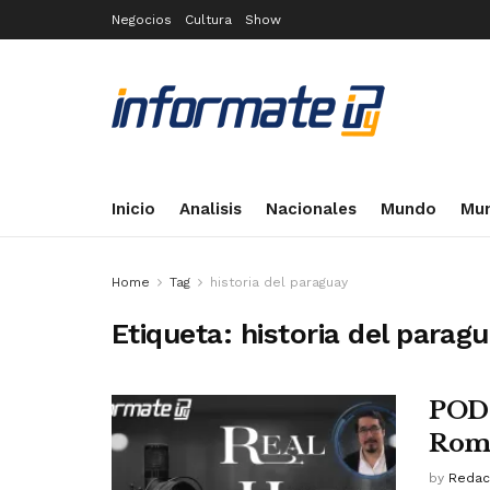
Negocios
Cultura
Show
Inicio
Analisis
Nacionales
Mundo
Mun
Home
Tag
historia del paraguay
Etiqueta:
historia del parag
PODC
Rom
by
Redac