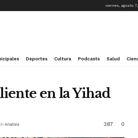
viernes, agosto 7
icipales
Deportes
Cultura
Podcasts
Salud
Cien
liente en la Yihad
387
0
in
Analisis