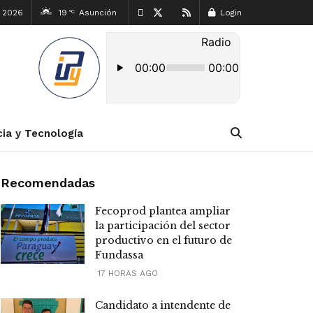
, 2026
19
Asunción
Login
°C
cia y Tecnología
Recomendadas
Fecoprod plantea ampliar
la participación del sector
productivo en el futuro de
Fundassa
17 HORAS AGO
Candidato a intendente de