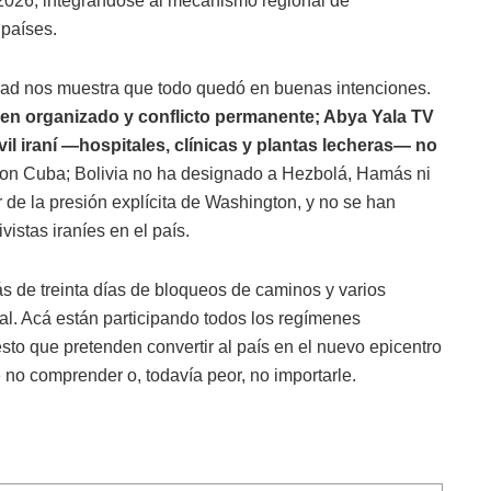
2026, integrándose al mecanismo regional de
 países.
idad nos muestra que todo quedó en buenas intenciones.
men organizado y conflicto permanente; Abya Yala TV
vil iraní —hospitales, clínicas y plantas lecheras— no
 con Cuba; Bolivia no ha designado a Hezbolá, Hamás ni
 de la presión explícita de Washington, y no se han
istas iraníes en el país.
más de treinta días de bloqueos de caminos y varios
l. Acá están participando todos los regímenes
esto que pretenden convertir al país en el nuevo epicentro
 no comprender o, todavía peor, no importarle.