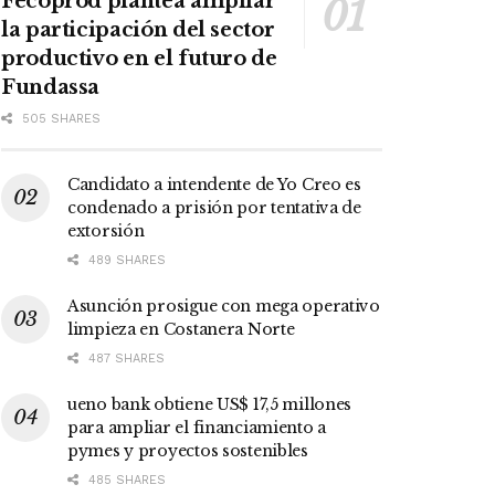
Fecoprod plantea ampliar
la participación del sector
productivo en el futuro de
Fundassa
505 SHARES
Candidato a intendente de Yo Creo es
condenado a prisión por tentativa de
extorsión
489 SHARES
Asunción prosigue con mega operativo
limpieza en Costanera Norte
487 SHARES
ueno bank obtiene US$ 17,5 millones
para ampliar el financiamiento a
pymes y proyectos sostenibles
485 SHARES