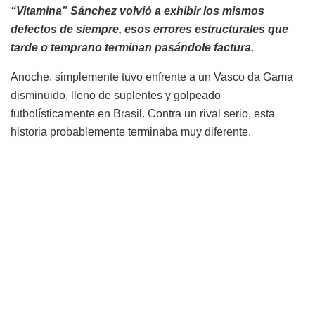
“Vitamina” Sánchez volvió a exhibir los mismos
defectos de siempre, esos errores estructurales que
tarde o temprano terminan pasándole factura.
Anoche, simplemente tuvo enfrente a un Vasco da Gama
disminuido, lleno de suplentes y golpeado
futbolísticamente en Brasil. Contra un rival serio, esta
historia probablemente terminaba muy diferente.
Desde el arranque, Olimpia monopolizó la pelota, pero sin
una sola idea clara. Ataques débiles, previsibles, sin
circuitos colectivos ni elaboración. Todo terminaba en
centros desesperados que no inquietaban absolutamente
a nadie. Mucha posesión, muchísimo ruido y poquísimas
nueces. El equipo atacaba por inercia, sin creatividad, sin
cambio de ritmo y sin futbolistas capaces de romper líneas
o generar desequilibrio.