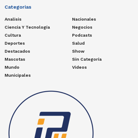
Rubín gana apoyo en
redes y reaviva el debate
sobre el gasto público
by
Redacción
20 de marzo de 2026