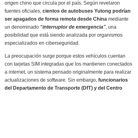
origen chino que circula por el país. Según revelaron
fuentes oficiales,
cientos de autobuses Yutong podrían
ser apagados de forma remota desde China
mediante
un denominado
“interruptor de emergencia”
, una
posibilidad que está siendo analizada por organismos
especializados en ciberseguridad.
La preocupación surge porque estos vehículos cuentan
con tarjetas SIM integradas que los mantienen conectados
a internet, un sistema pensado originalmente para realizar
actualizaciones de software. Sin embargo,
funcionarios
del Departamento de Transporte (DfT) y del Centro
Nacional de Ciberseguridad (NCSC) consideran que
esa conectividad podría abrir la puerta a una eventual
intromisión externa.
La investigación se inició en
noviembre, luego de que en Noruega se advirtiera que los
autobuses Yutong podían ser
“detenidos o inutilizados
por el fabricante”
de manera remota.