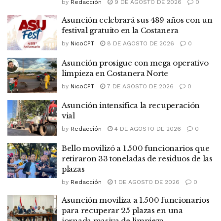
by
Redacción
9 DE AGOSTO DE 2026
0
Asunción celebrará sus 489 años con un
festival gratuito en la Costanera
by
NicoCPT
8 DE AGOSTO DE 2026
0
Asunción prosigue con mega operativo
limpieza en Costanera Norte
by
NicoCPT
7 DE AGOSTO DE 2026
0
Asunción intensifica la recuperación
vial
by
Redacción
4 DE AGOSTO DE 2026
0
Bello movilizó a 1.500 funcionarios que
retiraron 33 toneladas de residuos de las
plazas
by
Redacción
1 DE AGOSTO DE 2026
0
Asunción moviliza a 1.500 funcionarios
para recuperar 25 plazas en una
jornada masiva de limpieza