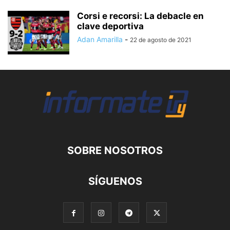
Corsi e recorsi: La debacle en
clave deportiva
Adan Amarilla
-
22 de agosto de 2021
SOBRE NOSOTROS
SÍGUENOS