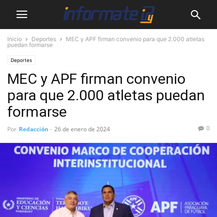
Inicio
Deportes
MEC y APF firman convenio para que 2.000 atletas
puedan formarse
Deportes
MEC y APF firman convenio
para que 2.000 atletas puedan
formarse
0
Por
Redacción
-
26 de enero de 2024