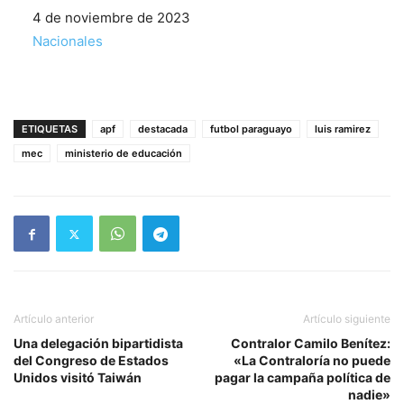
Fecha
4 de noviembre de 2023
Respecto a
Nacionales
ETIQUETAS
apf
destacada
futbol paraguayo
luis ramirez
mec
ministerio de educación
Artículo anterior
Artículo siguiente
Una delegación bipartidista
Contralor Camilo Benítez:
del Congreso de Estados
«La Contraloría no puede
Unidos visitó Taiwán
pagar la campaña política de
nadie»