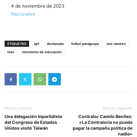
Fecha
4 de noviembre de 2023
Respecto a
Nacionales
ETIQUETAS
apf
destacada
futbol paraguayo
luis ramirez
mec
ministerio de educación
Artículo anterior
Artículo siguiente
Una delegación bipartidista
Contralor Camilo Benítez:
del Congreso de Estados
«La Contraloría no puede
Unidos visitó Taiwán
pagar la campaña política de
nadie»