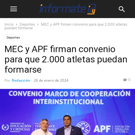
Inicio
Deportes
MEC y APF firman convenio para que 2.000 atletas
puedan formarse
Deportes
MEC y APF firman convenio
para que 2.000 atletas puedan
formarse
0
Por
Redacción
-
26 de enero de 2024