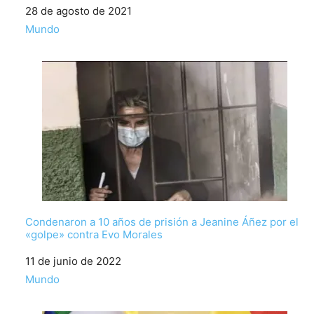
Fecha
28 de agosto de 2021
Respecto a
Mundo
Condenaron a 10 años de prisión a Jeanine Áñez por el
«golpe» contra Evo Morales
Fecha
11 de junio de 2022
Respecto a
Mundo