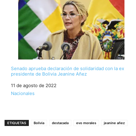
Senado aprueba declaración de solidaridad con la ex
presidente de Bolivia Jeanine Añez
Fecha
11 de agosto de 2022
Respecto a
Nacionales
ETIQUETAS
Bolivia
destacada
evo morales
jeanine añez