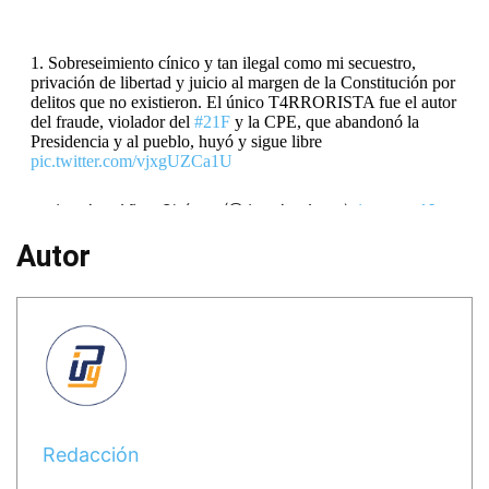
1. Sobreseimiento cínico y tan ilegal como mi secuestro,
privación de libertad y juicio al margen de la Constitución por
delitos que no existieron. El único T4RRORISTA fue el autor
del fraude, violador del
#21F
y la CPE, que abandonó la
Presidencia y al pueblo, huyó y sigue libre
pic.twitter.com/vjxgUZCa1U
— Jeanine Añez Chávez (@JeanineAnez)
January 18,
2024
Autor
Redacción