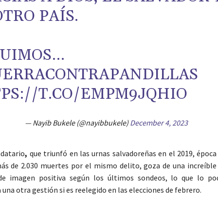
OTRO PAÍS.
GUIMOS…
UERRACONTRAPANDILLAS
PS://T.CO/EMPM9JQHIO
— Nayib Bukele (@nayibbukele)
December 4, 2023
ndatario
,
que triunfó en las urnas salvadoreñas en el 2019, época
ás de 2.030 muertes por el mismo delito, goza de una increíble
e imagen positiva según los últimos sondeos, lo que lo podr
na otra gestión si es reelegido en las elecciones de febrero.