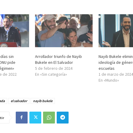
 días sin
Arrollador triunfo de Nayib
Nayib Bukele elimin
 ONU pide
Bukele en El Salvador
ideología de géner
Régimen»
5 de febrero de 2024
escuelas
e de 2022
En «Sin categoría»
1 de marzo de 202
En «Mundo»
ada
el salvador
nayib bukele
tir