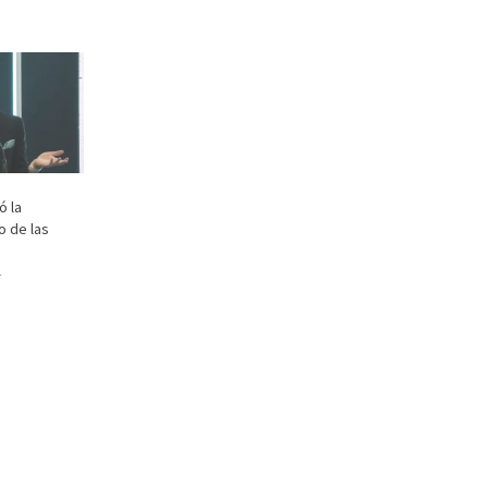
ó la
o de las
4