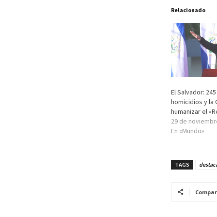
Relacionado
El Salvador: 245
homicidios y la
humanizar el «
29 de noviembr
En «Mundo»
TAGS
destac
Compar