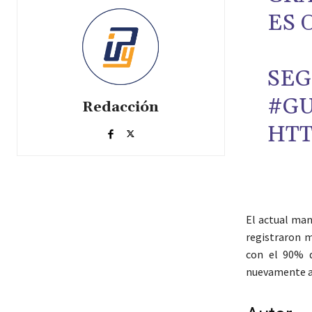
ES 
SE
#G
Redacción
HTT
El actual ma
registraron m
con el 90% d
nuevamente a u