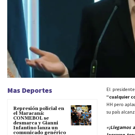
Mas Deportes
El presidente
“cualquier c
HH pero aplau
Represión policial en
su país alcan
el Maracaná:
CONMEBOL se
desmarca y Gianni
«¡Llegamos a
Infantino lanza un
comunicado genérico
lograron tene