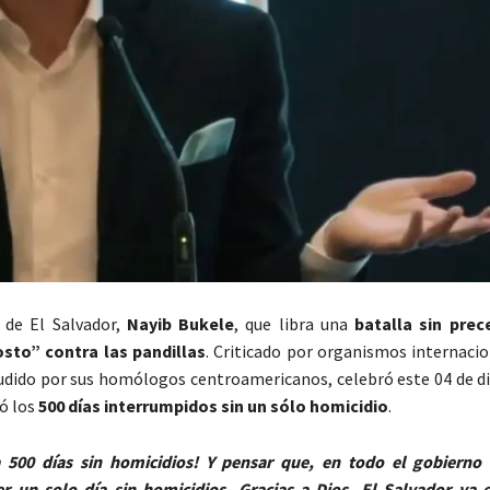
 de El Salvador,
Nayib Bukele
, que libra una
batalla sin prec
osto” contra las pandillas
. Criticado por organismos internacio
dido por sus homólogos centroamericanos, celebró este 04 de d
zó los
500 días interrumpidos sin un sólo homicidio
.
 500 días sin homicidios! Y pensar que, en todo el gobierno 
r un solo día sin homicidios. Gracias a Dios, El Salvador ya e