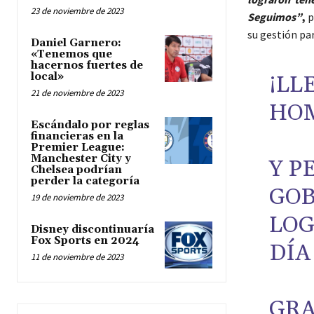
23 de noviembre de 2023
Seguimos”
,
su gestión par
Daniel Garnero:
«Tenemos que
hacernos fuertes de
local»
¡LL
21 de noviembre de 2023
HOM
Escándalo por reglas
financieras en la
Premier League:
Manchester City y
Y P
Chelsea podrían
perder la categoría
GOB
19 de noviembre de 2023
LOG
Disney discontinuaría
Fox Sports en 2024
DÍA
11 de noviembre de 2023
GRA