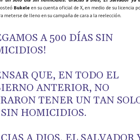
posteó
Bukele
en su cuenta oficial de X, en medio de su licencia 
a meterse de lleno en su campaña de cara a la reelección.
EGAMOS A 500 DÍAS SIN
ICIDIOS!
ENSAR QUE, EN TODO EL
IERNO ANTERIOR, NO
RARON TENER UN TAN SOL
 SIN HOMICIDIOS.
CIAS A DIOS, EL SALVADOR 