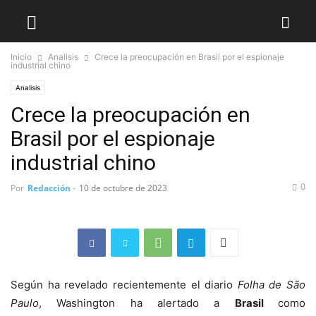
Inicio
Analisis
Crece la preocupación en Brasil por el espionaje
industrial chino
Analisis
Crece la preocupación en
Brasil por el espionaje
industrial chino
0
Por
Redacción
-
10 de octubre de 2023
Según ha revelado recientemente el diario
Folha de São
Paulo
, Washington ha alertado a
Brasil
como