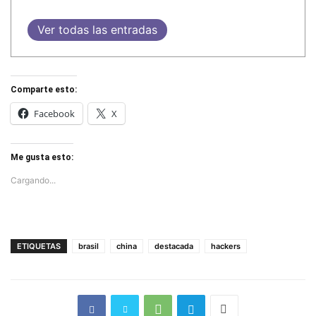
Ver todas las entradas
Comparte esto:
Facebook
X
Me gusta esto:
Cargando...
ETIQUETAS
brasil
china
destacada
hackers