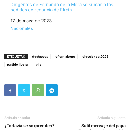
Dirigentes de Fernando de la Mora se suman a los
pedidos de renuncia de Efraín
Fecha
17 de mayo de 2023
Respecto a
Nacionales
ETIQUETAS
destacada
efraín alegre
elecciones 2023
partido liberal
plra
Artículo anterior
Artículo siguiente
¿Todavía se sorprenden?
Sutil mensaje del papa