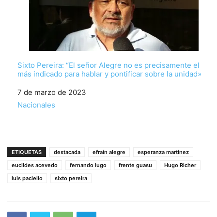
Sixto Pereira: “El señor Alegre no es precisamente el
más indicado para hablar y pontificar sobre la unidad»
Fecha
7 de marzo de 2023
Respecto a
Nacionales
ETIQUETAS
destacada
efraín alegre
esperanza martinez
euclides acevedo
fernando lugo
frente guasu
Hugo Richer
luis paciello
sixto pereira