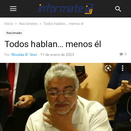
Inicio
Nacionales
Todos hablan… menos él
Nacionales
Todos hablan… menos él
0
Por
Nicolás D´Ursi
-
11 de enero de 2023