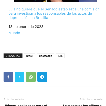
Lula no quiere que el Senado establezca una comisión
para investigar a los responsables de los actos de
depredación en Brasilia
Fecha
13 de enero de 2023
Respecto a
Mundo
ETIQUETAS
brasil
destacada
lula
Artículo anterior
Artículo siguiente
Últimas localidades para el
La mente de los niños: el