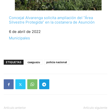
Concejal Alvarenga solicita ampliación del “Área
Silvestre Protegida” en la costanera de Asunción
Fecha
6 de abril de 2022
Respecto a
Municipales
ETIQUETAS
caaguazu
policia nacional
Artículo anterior
Artículo siguiente