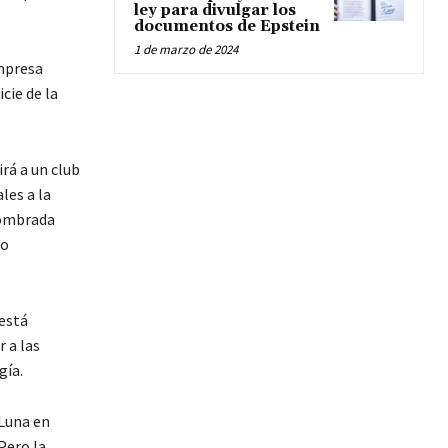
ley para divulgar los
documentos de Epstein
1 de marzo de 2024
empresa
cie de la
irá a un club
les a la
 nombrada
uo
 está
 a las
gía.
 Luna en
Pero la