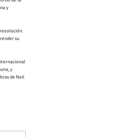
na y
resolución.
prender su
internacional
una, y
bras de Neil