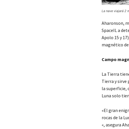
La nave viajará 2 
Aharonson, mi
SpaceIL a det
Apolo 15 y 17)
magnético de 
Campo magné
La Tierra tie
Tierra y sirve
la superficie
Luna solo tie
«El gran enig
rocas de la L
«, asegura Ah