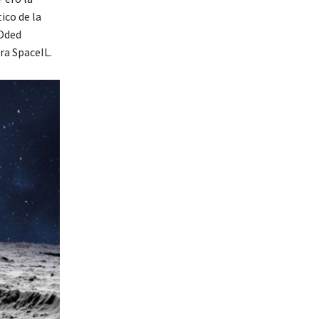
ico de la
 Oded
ra SpaceIL.