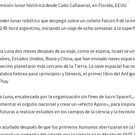
misión lunar histórica desde Cabo Cañaveral, en Florida, EEUU.
lander lunar robótico que despegó sobre un cohete Falcon 9 de la 
2:45 hora argentina, iniciando un viaje de ocho semanas a la superfi
 la Luna dos meses después de su viaje, como se espera, Israel se un
aíses, Estados Unidos, Rusia y China, que han enviado naves espacia
 vecino planetario más cercano de la Tierra. La nave espacial fue
alabra hebrea para «principio» y Génesis, el primer libro del Antig
Play
a Luna, encabezada por la organización sin fines de lucro SpaceIL,
mentar el orgullo nacional y crear un «efecto Apolo», para inspirar
uturas a realizar estudios en los campos de la ciencia y la tecnolo
e acuñado después de que los primeros humanos aterrizaran en la
rovocó un aumento del interés por la ciencia en la década de 1970. 