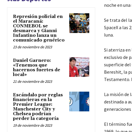
noche en una 
Represión policial en
Se trata del 
el Maracaná:
CONMEBOL se
SpaceX a las 2
desmarca y Gianni
luna.
Infantino lanza un
comunicado genérico
23 de noviembre de 2023
Si aterriza en
exclusivo de p
Daniel Garnero:
superficie del
«Tenemos que
hacernos fuertes de
Bereshit, la p
local»
Testamento. 
21 de noviembre de 2023
La misión de l
Escándalo por reglas
financieras en la
destinada a au
Premier League:
generaciones f
Manchester City y
Chelsea podrían
perder la categoría
El término fu
19 de noviembre de 2023
1969, lo que p