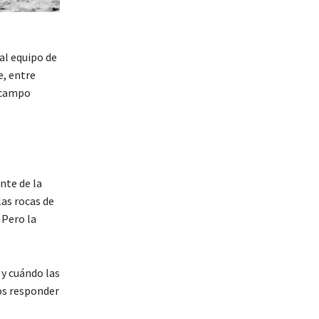
al equipo de
e, entre
l campo
nte de la
las rocas de
 Pero la
 y cuándo las
os responder