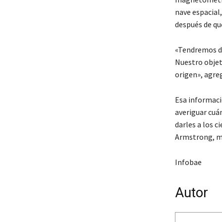
nave espacial
después de que
«Tendremos da
Nuestro objet
origen», agre
Esa informació
averiguar cuá
darles a los 
Armstrong, má
Infobae
Autor