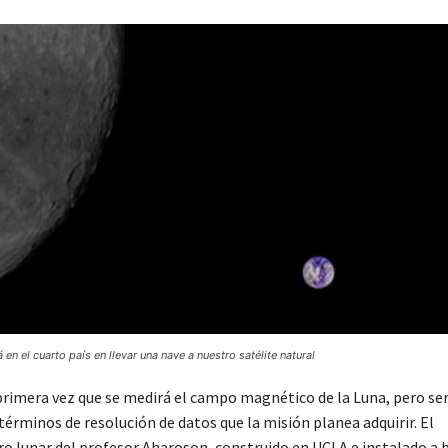
á en el cuarto país en llevar una nave a nuestro satélite natural
 primera vez que se medirá el campo magnético de la Luna, pero ser
érminos de resolución de datos que la misión planea adquirir. El
lunar del profesor Aharoson, construido en UCLA e instalado a b