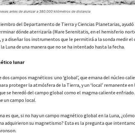
meses antes de alunizar a 380.000 kilómetros de distancia
embro del Departamento de Tierra y Ciencias Planetarias, ayudó 
erminar dónde aterrizaría (Mare Serenitatis, en el hemisferio nort
, y a diseñar los instrumentos que le permitirá a la sonda medir e
la Luna de una manera que no se ha intentado hasta la fecha.
tico lunar
ne dos campos magnéticos: uno ‘global’, que emana del núcleo calie
 para proteger la atmósfera de la Tierra, y un ‘local’ remanente en 
, que se heredó del campo global como el magma caliente enfriado.
ne un campo local.
ma es que, si no hay un campo magnético global en la Luna, ¿cómo
una adquirieron su magnetismo? Esta es la pregunta que intentam
aronson.