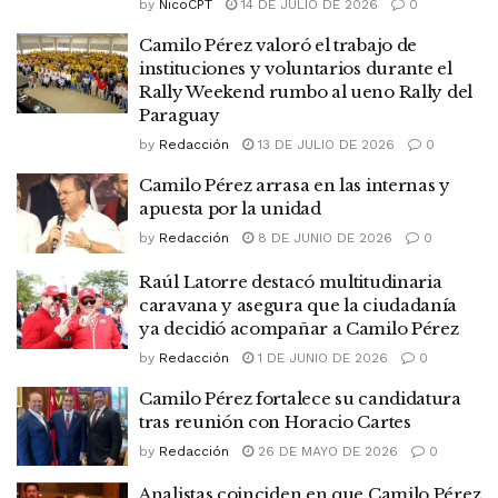
by
NicoCPT
14 DE JULIO DE 2026
0
Camilo Pérez valoró el trabajo de
instituciones y voluntarios durante el
Rally Weekend rumbo al ueno Rally del
Paraguay
by
Redacción
13 DE JULIO DE 2026
0
Camilo Pérez arrasa en las internas y
apuesta por la unidad
by
Redacción
8 DE JUNIO DE 2026
0
Raúl Latorre destacó multitudinaria
caravana y asegura que la ciudadanía
ya decidió acompañar a Camilo Pérez
by
Redacción
1 DE JUNIO DE 2026
0
Camilo Pérez fortalece su candidatura
tras reunión con Horacio Cartes
by
Redacción
26 DE MAYO DE 2026
0
Analistas coinciden en que Camilo Pérez