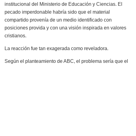
institucional del Ministerio de Educación y Ciencias. El
pecado imperdonable habría sido que el material
compartido provenía de un medio identificado con
posiciones provida y con una visión inspirada en valores
cristianos.
La reacción fue tan exagerada como reveladora.
Según el planteamiento de ABC, el problema sería que el
contenido provenía de un sitio «pro vida» y que reflejaba
un supuesto «sesgo religioso». La pregunta es inevitable:
¿desde cuándo defender la vida constituye un escándalo?
¿Desde cuándo los valores cristianos pasaron a ser
incompatibles con el debate público? ¿Desde cuándo
expresar convicciones compartidas por una enorme
mayoría de paraguayos se convirtió en motivo de alarma?
Y conviene recordar un dato que suele pasar