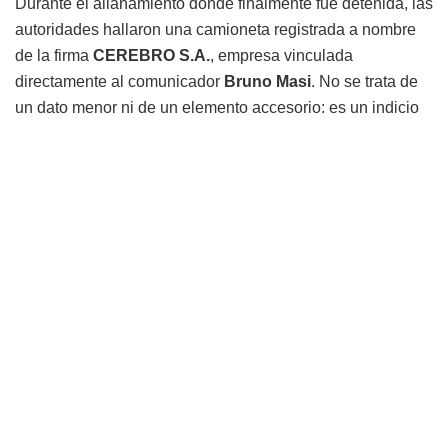
Durante el allanamiento donde finalmente fue detenida, las
autoridades hallaron una camioneta registrada a nombre
de la firma
CEREBRO S.A.
, empresa vinculada
directamente al comunicador
Bruno Masi
. No se trata de
un dato menor ni de un elemento accesorio: es un indicio
que introduce una nueva dimensión en la investigación.
La pregunta surge de manera inevitable:
¿qué hacía un
vehículo perteneciente a una empresa de Masi en el lugar
donde se ocultaba una de las personas más buscadas del
país?
El vínculo no es abstracto. Bruno Masi no es un tercero
lejano:
mantuvo relación directa con Dalia López en
calidad de asesor
, lo que refuerza el peso de la
coincidencia y obliga a analizar el hecho más allá de lo
circunstancial.
Durante años, López logró evadir a la justicia mientras