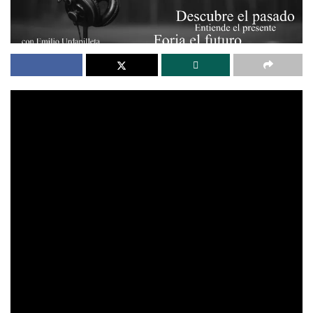
Hay momentos en la historia en los que la grandeza de un
pueblo se revela no solo en sus victorias, sino también en
su resistencia frente a la adversidad. Y hay gestos, a veces
silenciosos, que trascienden fronteras y épocas. Este es el
caso del general estadounidense
Martín Thomas
McMahon
, un testigo de la Guerra de la Triple Alianza que,
conmovido por la dignidad del Paraguay y su pueblo, dejó
un legado poco conocido: un poema de admiración y
respeto hacia una nación que se negó a rendirse.
Hoy, en la
Real Historia
, guiados por el
Prof. Emilio
Urdapilleta
, recordamos esa obra olvidada:
“Resurgirás
Paragay”
, un testimonio que revela cómo incluso los