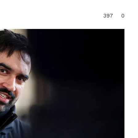
397
0