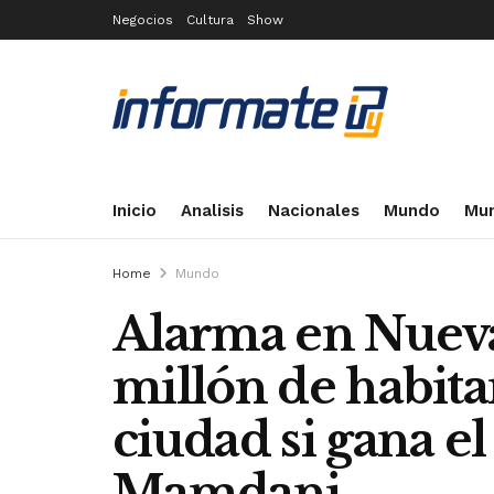
Negocios
Cultura
Show
Inicio
Analisis
Nacionales
Mundo
Mun
Home
Mundo
Alarma en Nueva
millón de habita
ciudad si gana el
Mamdani