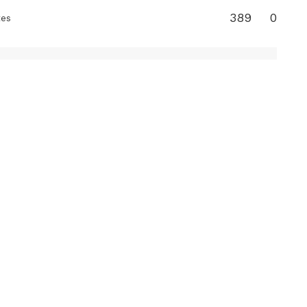
389
0
tes