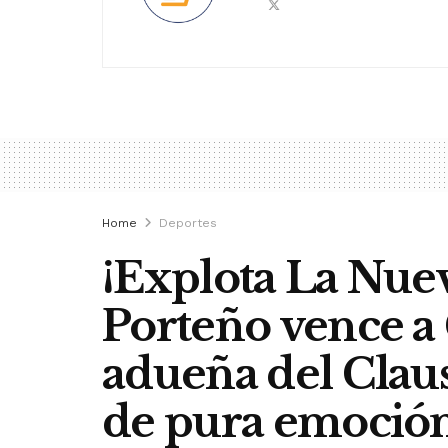
Home
Deportes
¡Explota La Nuev
Porteño vence a 
adueña del Clau
de pura emoció