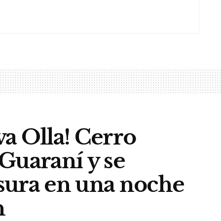
a Olla! Cerro
Guaraní y se
sura en una noche
n