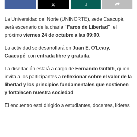
La Universidad del Norte (UNINORTE), sede Caacupé,
será escenario de la charla
“Faros de Libertad”
, el
próximo
viernes 24 de octubre a las 09:00
.
La actividad se desarrollará en
Juan E. O’Leary,
Caacupé
, con
entrada libre y gratuita
.
La disertación estará a cargo de
Fernando Griffith
, quien
invita a los participantes a
reflexionar sobre el valor de la
libertad y los principios fundamentales que sostienen
y fortalecen nuestra sociedad
.
El encuentro está dirigido a estudiantes, docentes, líderes
comunitarios y al público en general interesado en
profundizar en el significado de la libertad como pilar
de la convivencia democrática
.