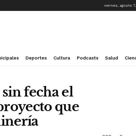
viernes, agosto 7
icipales
Deportes
Cultura
Podcasts
Salud
Cien
sin fecha el
 proyecto que
inería