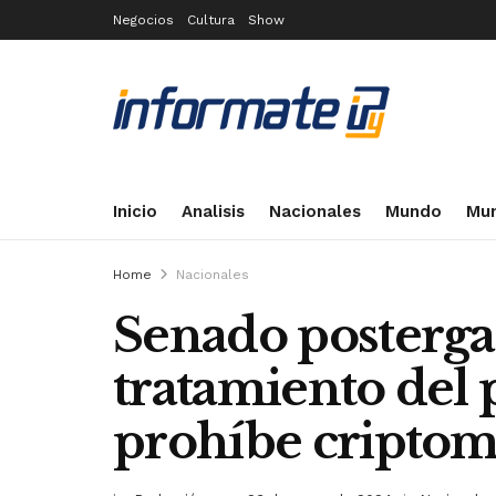
Negocios
Cultura
Show
Inicio
Analisis
Nacionales
Mundo
Mun
Home
Nacionales
Senado posterga 
tratamiento del
prohíbe criptom