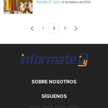
Nicolás D´Ursi
-
4 de febrero de 2024
1
2
3
SOBRE NOSOTROS
SÍGUENOS