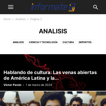
Inicio
Analisis
Página 2
ANALISIS
ANALISIS
CIENCIA Y TECNOLOGÍA
CULTURA
DEPORTES
DESTACADOS
EMPRENDEDORES
MASCOTAS
MUNDO
MUNICIPALES
NACIONALES
PODCASTS
SALUD
SHOW
SIN CATEGORÍA
VIDEOS
Hablando de cultura: Las venas abiertas
de América Latina y la...
Víctor Pavón
-
1 de marzo de 2024