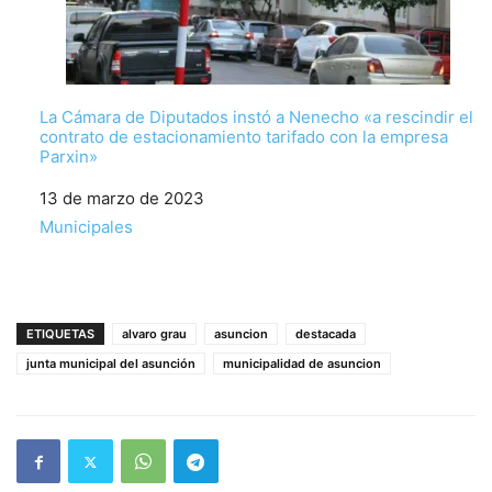
La Cámara de Diputados instó a Nenecho «a rescindir el
contrato de estacionamiento tarifado con la empresa
Parxin»
Fecha
13 de marzo de 2023
Respecto a
Municipales
ETIQUETAS
alvaro grau
asuncion
destacada
junta municipal del asunción
municipalidad de asuncion